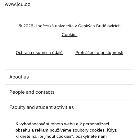
www.jcu.cz
©
2026 Jihočeská univerzita v Českých Budějovicích
Cookies
Ochrana osobních údajů
Prohlášení o přístupnosti
About us
People and contacts
Faculty and student activities
Projects and strategic partnerships
K vyhodnocování tohoto webu a k personalizaci
obsahu a reklam používáme soubory cookies. Když
klikněte na „přijmout cookies", poskytnete nám
Documents