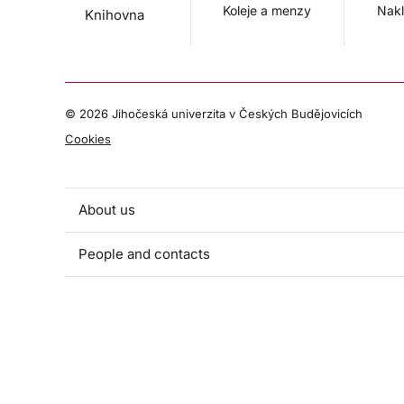
Koleje a menzy
Nakl
Knihovna
©
2026 Jihočeská univerzita v Českých Budějovicích
Cookies
About us
People and contacts
Faculty and student activities
Projects and strategic partnerships
Documents