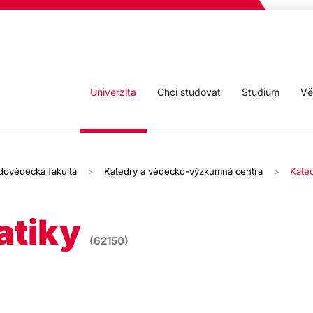
Univerzita
Chci studovat
Studium
Vě
odovědecká fakulta
Katedry a vědecko-výzkumná centra
Kated
atiky
(62150)