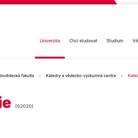
Univerzita
Chci studovat
Studium
Vě
odovědecká fakulta
Katedry a vědecko-výzkumná centra
Kated
ie
(62020)