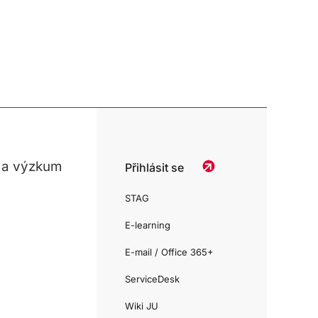
 a výzkum
Přihlásit se
STAG
E-learning
E-mail / Office 365+
ServiceDesk
Wiki JU