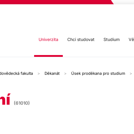
Univerzita
Chci studovat
Studium
Vě
odovědecká fakulta
Děkanát
Úsek proděkana pro studium
ní
(61010)