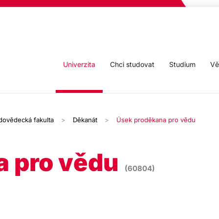
Univerzita
Chci studovat
Studium
Vě
odovědecká fakulta
Děkanát
Úsek proděkana pro vědu
a pro vědu
(60804)