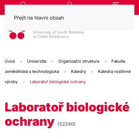
Přejít na hlavní obsah
Úvod
Univerzita
Organizační struktura
Fakulta
zemědělská a technologická
Katedry
Katedra rostlinné
výroby
Laboratoř biologické ochrany
Laboratoř biologické
ochrany
(52240)