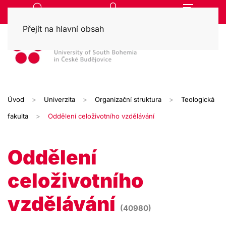
Přejít na hlavní obsah
Úvod
Univerzita
Organizační struktura
Teologická
fakulta
Oddělení celoživotního vzdělávání
Oddělení
celoživotního
vzdělávání
(40980)