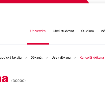
Univerzita
Chci studovat
Studium
Vě
gogická fakulta
Děkanát
Úsek děkana
Kancelář děkana
na
(30900)