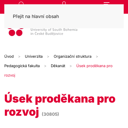
Přejít na hlavní obsah
Úvod
Univerzita
Organizační struktura
Pedagogická fakulta
Děkanát
Úsek proděkana pro
rozvoj
Úsek proděkana pro
rozvoj
(30805)