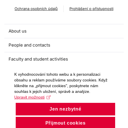
Ochrana osobních údajů
Prohlášení o přístupnosti
About us
People and contacts
Faculty and student activities
Projects and strategic partnerships
K vyhodnocování tohoto webu a k personalizaci
obsahu a reklam používáme soubory cookies. Když
klikněte na „přijmout cookies", poskytnete nám
Documents
souhlas k jejich uložení, správě a analýze.
Upravit možnosti
European sustainable development week
Jen nezbytné
Currently
Přijmout cookies