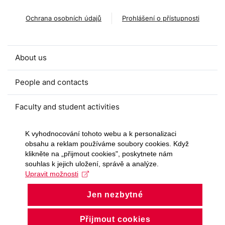
Ochrana osobních údajů
Prohlášení o přístupnosti
About us
People and contacts
Faculty and student activities
Projects and strategic partnerships
K vyhodnocování tohoto webu a k personalizaci
obsahu a reklam používáme soubory cookies. Když
klikněte na „přijmout cookies", poskytnete nám
Documents
souhlas k jejich uložení, správě a analýze.
Upravit možnosti
European sustainable development week
Jen nezbytné
Currently
Přijmout cookies