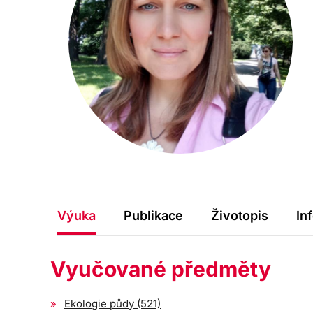
Výuka
Publikace
Životopis
In
Vyučované předměty
Ekologie půdy (521)