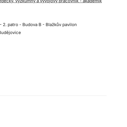
vědecký, výzkumný a vývojový pracovník - akademik
2. patro - Budova B - Blažkův pavilon
Budějovice