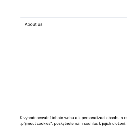
About us
People and contacts
Faculty and student activities
Projects and strategic partnerships
Documents
European sustainable development week
Currently
K vyhodnocování tohoto webu a k personalizaci obsahu a r
„přijmout cookies", poskytnete nám souhlas k jejich uložení