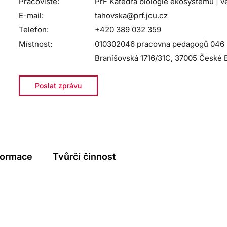
Pracoviště:
PřF Katedra biologie ekosystémů | 
E-mail:
tahovska@prf.jcu.cz
Telefon:
+420 389 032 359
Místnost:
010302046 pracovna pedagogů 046 - 
Branišovská 1716/31C, 37005 České 
Poslat zprávu
formace
Tvůrčí činnost