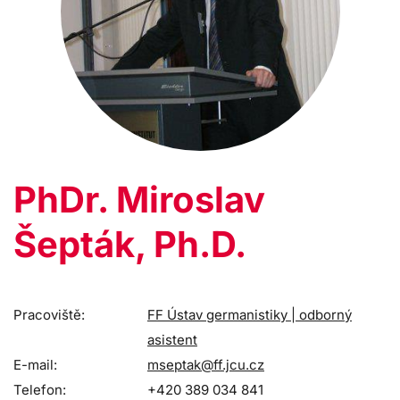
PhDr. Miroslav
Šepták, Ph.D.
Pracoviště:
FF Ústav germanistiky | odborný
asistent
E-mail:
mseptak@ff.jcu.cz
Telefon:
+420 389 034 841