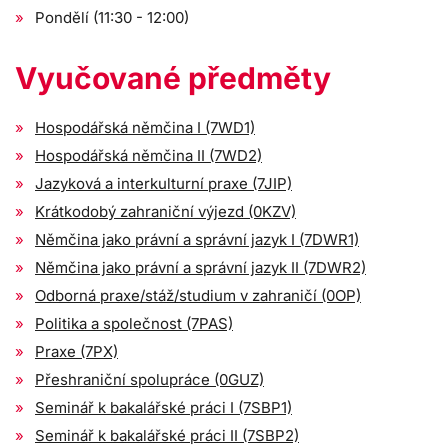
Pondělí (11:30 - 12:00)
Vyučované předměty
Hospodářská němčina I (7WD1)
Hospodářská němčina II (7WD2)
Jazyková a interkulturní praxe (7JIP)
Krátkodobý zahraniční výjezd (0KZV)
Němčina jako právní a správní jazyk I (7DWR1)
Němčina jako právní a správní jazyk II (7DWR2)
Odborná praxe/stáž/studium v zahraničí (0OP)
Politika a společnost (7PAS)
Praxe (7PX)
Přeshraniční spolupráce (0GUZ)
Seminář k bakalářské práci I (7SBP1)
Seminář k bakalářské práci II (7SBP2)