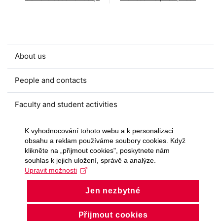
About us
People and contacts
Faculty and student activities
Projects and strategic partnerships
K vyhodnocování tohoto webu a k personalizaci
obsahu a reklam používáme soubory cookies. Když
klikněte na „přijmout cookies", poskytnete nám
Documents
souhlas k jejich uložení, správě a analýze.
Upravit možnosti
European sustainable development week
Jen nezbytné
Currently
Přijmout cookies