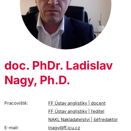
doc. PhDr. Ladislav
Nagy, Ph.D.
Pracoviště:
FF Ústav anglistiky | docent
FF Ústav anglistiky | ředitel
NAKL Nakladatelství | šéfredaktor
E-mail:
lnagy@ff.jcu.cz