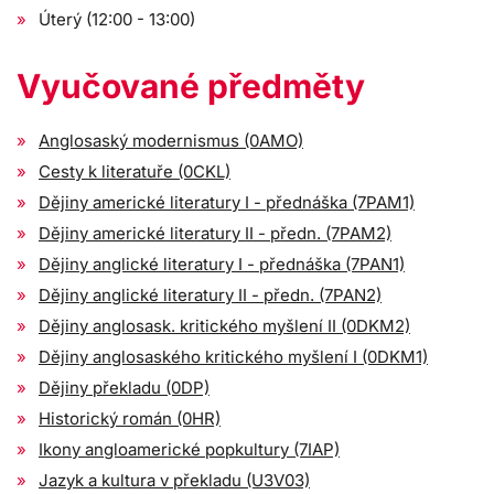
Úterý (12:00 - 13:00)
Vyučované předměty
Anglosaský modernismus (0AMO)
Cesty k literatuře (0CKL)
Dějiny americké literatury I - přednáška (7PAM1)
Dějiny americké literatury II - předn. (7PAM2)
Dějiny anglické literatury I - přednáška (7PAN1)
Dějiny anglické literatury II - předn. (7PAN2)
Dějiny anglosask. kritického myšlení II (0DKM2)
Dějiny anglosaského kritického myšlení I (0DKM1)
Dějiny překladu (0DP)
Historický román (0HR)
Ikony angloamerické popkultury (7IAP)
Jazyk a kultura v překladu (U3V03)