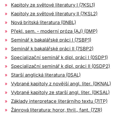
Kapitoly ze světové literatury I (7KSL1)
Kapitoly ze světové literatury II (7KSL2)
Nová britská literatura (0NBL)
Překl. sem. - moderní próza (AJ) (0MP)
Seminář k bakalářské práci I (7SBP1)
Seminář k bakalářské práci II (7SBP2)
Specializační seminář k dipl. práci I (0SDP1)
Specializační seminář k dipl. práci II (0SDP2)
Starší anglická literatura (0SAL)
Vybrané kapitoly z novější angl. liter. (0KNAL)
Vybrané kapitoly ze starší angl. liter. (0KSAL)
Základy interpretace literárního textu (7ITP)
Žánrová literatura: horor, thril., fant. (7ZR)