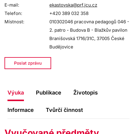
E-mail:
ekastovska@prf.jcu.cz
Telefon:
+420 389 032 358
Místnost:
010302046 pracovna pedagogů 046 -
2. patro - Budova B - Blažkův pavilon
Branišovská 1716/31C, 37005 České
Budějovice
Poslat zprávu
Výuka
Publikace
Životopis
Informace
Tvůrčí činnost
Vyučované předměty