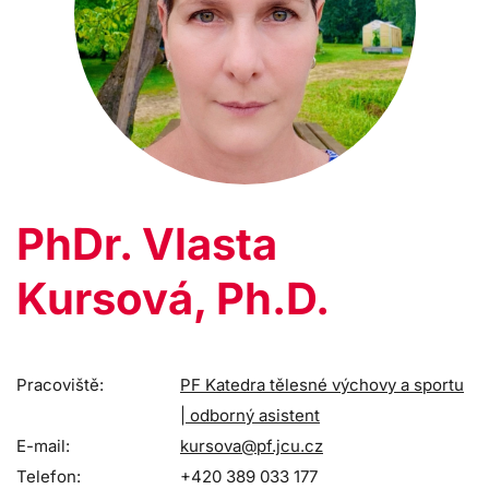
PhDr. Vlasta
Kursová, Ph.D.
Pracoviště:
PF Katedra tělesné výchovy a sportu
| odborný asistent
E-mail:
kursova@pf.jcu.cz
Telefon:
+420 389 033 177