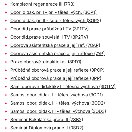
Komplexní regenerace III (7R3)
Obor. didak. pr. I - pr. - těles. vých. (3OP1)
Obor. didak. pr. II - sou. - těles. vých (3OP2)
Obor.did.praxe průběžná I TV (3P1TV)
Obor.did.praxe souvislá II TV (3P2TV)
Oborová asistentská praxe a její ref. (7OAP)
Oborová asistentská praxe a její reflexe (7AP)
Praxe oborově-didaktická I (8PD1)
Průběžná oborová praxe a její reflexe (0POP)
Průběžná oborová praxe a její reflexe (0PP)
Sam. oborové didaktiky I Tělesná výchova (3D1TV)
Samos. obor. didak. I - těles. výchova (3OD1)
Samos. obor. didak. II - těles. výchova (3OD2)
Samos. obor. didak. III - těles. výchova (3OD3)
Seminář Bakalářská práce II (7SB2)
Seminář Diplomová práce II (0SD2)