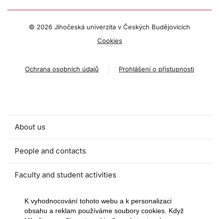
©
2026 Jihočeská univerzita v Českých Budějovicích
Cookies
Ochrana osobních údajů
Prohlášení o přístupnosti
About us
People and contacts
Faculty and student activities
Projects and strategic partnerships
K vyhodnocování tohoto webu a k personalizaci
obsahu a reklam používáme soubory cookies. Když