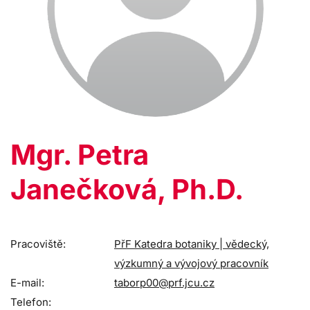
Mgr. Petra
Janečková, Ph.D.
Pracoviště:
PřF Katedra botaniky | vědecký,
výzkumný a vývojový pracovník
E-mail:
taborp00@prf.jcu.cz
Telefon: