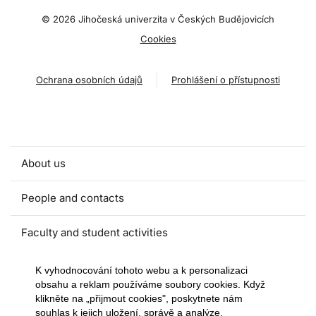
©
2026 Jihočeská univerzita v Českých Budějovicích
Cookies
Ochrana osobních údajů
Prohlášení o přístupnosti
About us
People and contacts
Faculty and student activities
Projects and strategic partnerships
K vyhodnocování tohoto webu a k personalizaci
obsahu a reklam používáme soubory cookies. Když
klikněte na „přijmout cookies", poskytnete nám
Documents
souhlas k jejich uložení, správě a analýze.