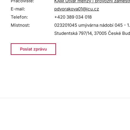
Pracoviště:
KAM Útvar menzy | provozní zaměs
E-mail:
pdvorakova01@jcu.cz
Telefon:
+420 389 034 018
Místnost:
023201045 umývárna nádobí 045 - 1.
Studentská 797/14, 37005 České Bud
Poslat zprávu