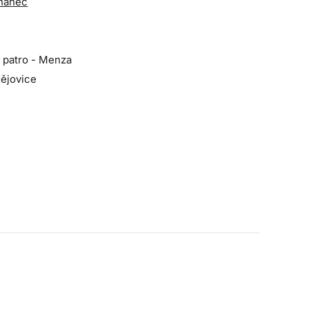
tnanec
 patro - Menza
ějovice