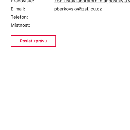
Pracoviště:
ZSF Ústav laboratorní diagnostiky a 
E-mail:
pberkovsky@zsf.jcu.cz
Telefon:
Místnost:
Poslat zprávu