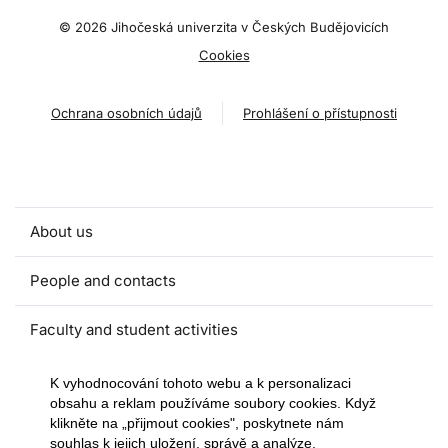
©
2026 Jihočeská univerzita v Českých Budějovicích
Cookies
Ochrana osobních údajů
Prohlášení o přístupnosti
About us
People and contacts
Faculty and student activities
Projects and strategic partnerships
K vyhodnocování tohoto webu a k personalizaci
obsahu a reklam používáme soubory cookies. Když
klikněte na „přijmout cookies", poskytnete nám
Documents
souhlas k jejich uložení, správě a analýze.