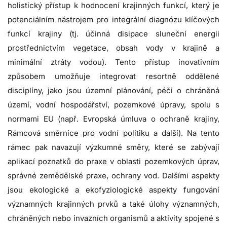
holistický přístup k hodnocení krajinných funkcí, který je
potenciálním nástrojem pro integrální diagnózu klíčových
funkcí krajiny (tj. účinná disipace sluneční energii
prostřednictvím vegetace, obsah vody v krajině a
minimální ztráty vodou). Tento přístup inovativním
způsobem umožňuje integrovat resortně oddělené
disciplíny, jako jsou územní plánování, péči o chráněná
území, vodní hospodářství, pozemkové úpravy, spolu s
normami EU (např. Evropská úmluva o ochraně krajiny,
Rámcová směrnice pro vodní politiku a další). Na tento
rámec pak navazují výzkumné směry, které se zabývají
aplikací poznatků do praxe v oblasti pozemkových úprav,
správné zemědělské praxe, ochrany vod. Dalšími aspekty
jsou ekologické a ekofyziologické aspekty fungování
významných krajinných prvků a také úlohy významných,
chráněných nebo invazních organismů a aktivity spojené s