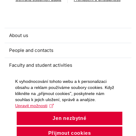
About us
People and contacts
Faculty and student activities
Projects and strategic partnerships
K vyhodnocování tohoto webu a k personalizaci
obsahu a reklam používáme soubory cookies. Když
klikněte na „přijmout cookies", poskytnete nám
Documents
souhlas k jejich uložení, správě a analýze.
Upravit možnosti
European sustainable development week
Jen nezbytné
Currently
Přijmout cookies