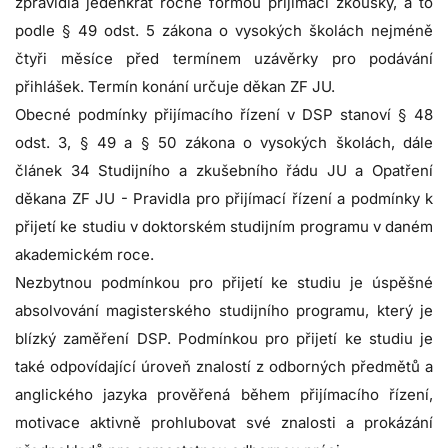
zpravidla jedenkrát ročně formou přijímací zkoušky, a to
podle § 49 odst. 5 zákona o vysokých školách nejméně
čtyři měsíce před termínem uzávěrky pro podávání
přihlášek. Termín konání určuje děkan ZF JU.
Obecné podmínky přijímacího řízení v DSP stanoví § 48
odst. 3, § 49 a § 50 zákona o vysokých školách, dále
článek 34 Studijního a zkušebního řádu JU a Opatření
děkana ZF JU - Pravidla pro přijímací řízení a podmínky k
přijetí ke studiu v doktorském studijním programu v daném
akademickém roce.
Nezbytnou podmínkou pro přijetí ke studiu je úspěšné
absolvování magisterského studijního programu, který je
blízký zaměření DSP. Podmínkou pro přijetí ke studiu je
také odpovídající úroveň znalostí z odborných předmětů a
anglického jazyka prověřená během přijímacího řízení,
motivace aktivně prohlubovat své znalosti a prokázání