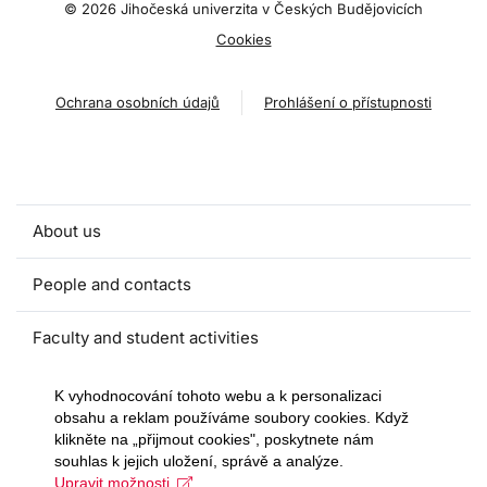
©
2026 Jihočeská univerzita v Českých Budějovicích
Cookies
Ochrana osobních údajů
Prohlášení o přístupnosti
About us
People and contacts
Faculty and student activities
Projects and strategic partnerships
K vyhodnocování tohoto webu a k personalizaci
obsahu a reklam používáme soubory cookies. Když
klikněte na „přijmout cookies", poskytnete nám
Documents
souhlas k jejich uložení, správě a analýze.
Upravit možnosti