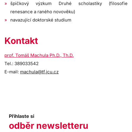
špičkový výzkum Druhé scholastiky (filosofie
renesance a raného novověku)
navazující doktorské studium
Kontakt
prof. Tomáš Machula Ph.D., Th.D.
Tel.: 389033542
E-mail:
machula@tf.jcu.cz
Přihlaste si
odběr newsletteru