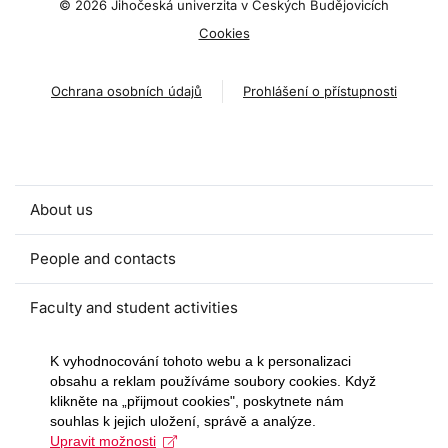
©
2026 Jihočeská univerzita v Českých Budějovicích
Cookies
Ochrana osobních údajů
Prohlášení o přístupnosti
About us
People and contacts
Faculty and student activities
Projects and strategic partnerships
K vyhodnocování tohoto webu a k personalizaci
obsahu a reklam používáme soubory cookies. Když
klikněte na „přijmout cookies", poskytnete nám
Documents
souhlas k jejich uložení, správě a analýze.
Upravit možnosti