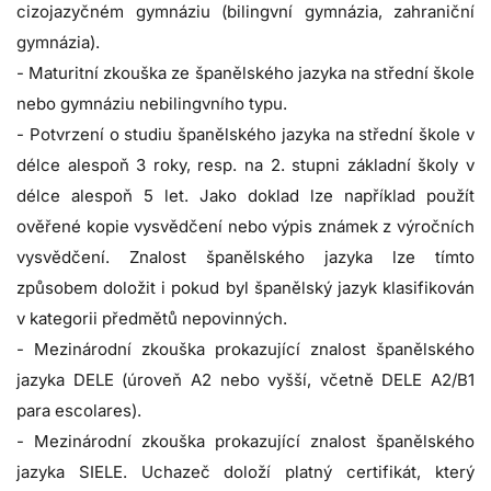
cizojazyčném gymnáziu (bilingvní gymnázia, zahraniční
gymnázia).
- Maturitní zkouška ze španělského jazyka na střední škole
nebo gymnáziu nebilingvního typu.
- Potvrzení o studiu španělského jazyka na střední škole v
délce alespoň 3 roky, resp. na 2. stupni základní školy v
délce alespoň 5 let. Jako doklad lze například použít
ověřené kopie vysvědčení nebo výpis známek z výročních
vysvědčení. Znalost španělského jazyka lze tímto
způsobem doložit i pokud byl španělský jazyk klasifikován
v kategorii předmětů nepovinných.
- Mezinárodní zkouška prokazující znalost španělského
jazyka DELE (úroveň A2 nebo vyšší, včetně DELE A2/B1
para escolares).
- Mezinárodní zkouška prokazující znalost španělského
jazyka SIELE. Uchazeč doloží platný certifikát, který