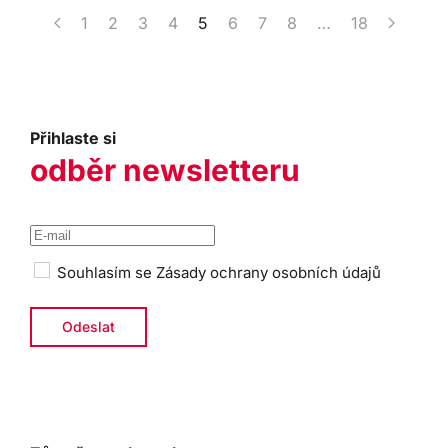
1
2
3
4
5
6
7
8
…
18
Přihlaste si
odběr newsletteru
Souhlasím se
Zásady ochrany osobních údajů