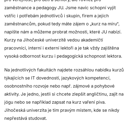
zaměstnance a pedagogy JU. Jsme navíc schopní vyjít
vstříc i potřebám jednotlivců i skupin, firem a jejich
zaměstnancům, pokud tedy máte zájem o „kurz na míru“,
napište nám a můžeme probrat možnosti, které JU nabízí.
Kurzy na Jihočeské univerzitě vedou akademičtí
pracovníci, interní i externí lektoři a je tak vždy zajištěna
vysoká odbornost kurzu i pedagogická schopnost lektora.
Na jednotlivých fakultách najdete rozsáhlou nabídku kurzů
týkajících se IT dovedností, jazykových kompetencí,
osobnostního rozvoje nebo např. zájmové a pohybové
aktivity. Je jedno, jestli si chcete zlepšit angličtinu, zajít na
jógu nebo se například zapsat na kurz vaření piva.
Jihočeská univerzita je tím pravým místem, kde se nikdy
nepřestává studovat.