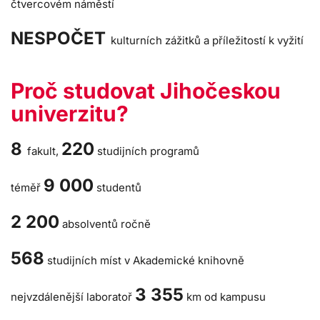
čtvercovém náměstí
NESPOČET
kulturních zážitků a příležitostí k vyžití
Proč studovat Jihočeskou
univerzitu?
8
220
fakult,
studijních programů
9 000
téměř
studentů
2 200
absolventů ročně
568
studijních míst v Akademické knihovně
3 355
nejvzdálenější laboratoř
km od kampusu