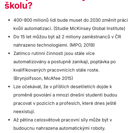
školu?
400–800
milionů lidí bude muset do
2030
změnit práci
kvůli automatizaci. (Studie McKinsey Global Institute)
Do
15 let
můžou být až
2 miliony
zaměstnanců v ČR
nahrazeno technologiemi. (MPO, 2019)
Zatímco ru­tinní činnosti jsou stále více
automatizovány a postupně zanikají, poptávka po
kvalifikovaných pracovnících stále roste.
(Brynjolfsson, McAfee 2015)
Lze očekávat, že v příštích
desetiletích
dojde k
proměně povolání a mnozí dnešní studenti budou
pracovat v pozicích a profesích, které dnes ještě
neexistují.
Až
pětina
celosvětové pracovní síly může být v
budoucnu nahrazena automatickými roboty.