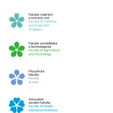
Fakulta rybářství
a ochrany vod
Faculty of Fisheries
and Protection
of Waters
Fakulta zemědělská
a technologická
Faculty of Agriculture
and Technology
Filozofická
fakulta
Faculty
of Arts
Zdravotně
sociální fakulta
Faculty of Health
and Social Sciences