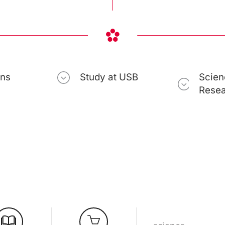
ons
Study at USB
Scien
Rese