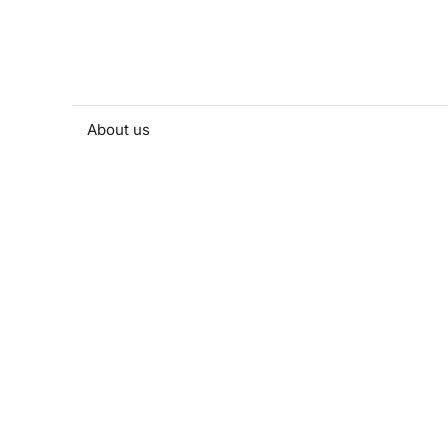
About us
People and contacts
Faculty and student activities
Projects and strategic partnerships
Documents
European sustainable development week
Currently