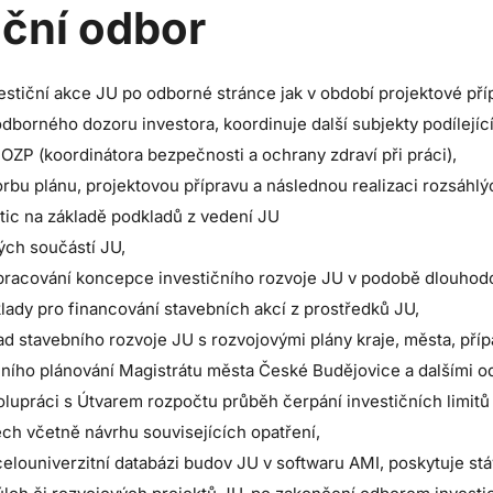
iční odbor
estiční akce JU po odborné stránce jak v období projektové příp
 odborného dozoru investora, koordinuje další subjekty podílejí
BOZP (koordinátora bezpečnosti a ochrany zdraví při práci),
orbu plánu, projektovou přípravu a následnou realizaci rozsáhl
tic na základě podkladů z vedení JU
vých součástí JU,
zpracování koncepce investičního rozvoje JU v podobě dlouhod
klady pro financování stavebních akcí z prostředků JU,
lad stavebního rozvoje JU s rozvojovými plány kraje, města, pří
ho plánování Magistrátu města České Budějovice a dalšími od
olupráci s Útvarem rozpočtu průběh čerpání investičních limit
ch včetně návrhu souvisejících opatření,
celouniverzitní databázi budov JU v softwaru AMI, poskytuje st