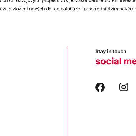
úloh či rozvojových projektů JU, po zakončení odborem invest
pravu a vložení nových dat do databáze i prostřednictvím pověř
Stay in touch
social m