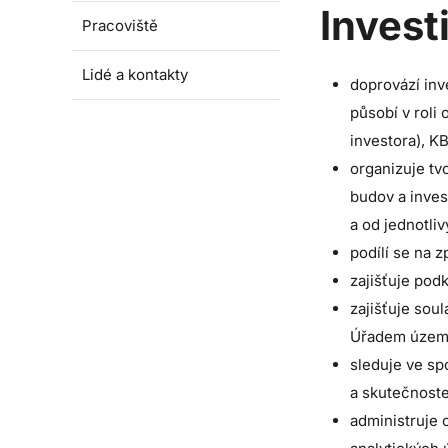
Invest
Pracoviště
Lidé a kontakty
doprovází inv
působí v roli
investora), K
organizuje tv
budov a inves
a od jednotli
podílí se na 
zajišťuje pod
zajišťuje sou
Úřadem územní
sleduje ve sp
a skutečnoste
administruje 