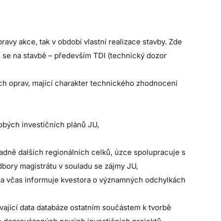
ravy akce, tak v období vlastní realizace stavby. Zde
cí se na stavbě – především TDI (technický dozor
ých oprav, mající charakter technického zhodnocení
obých investičních plánů JU,
padně dalších regionálních celků, úzce spolupracuje s
bory magistrátu v souladu se zájmy JU,
ů a včas informuje kvestora o významných odchylkách
ávající data databáze ostatním součástem k tvorbě