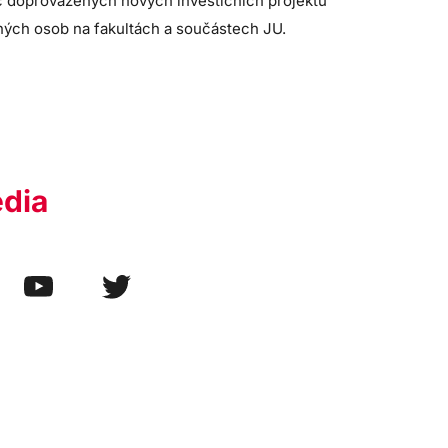
ic doprovázených nových investičních projektů
ených osob na fakultách a součástech JU.
edia