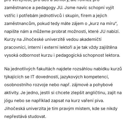
zaměstnance a pedagogy JU. Jsme navíc schopní vyjít
vstříc i potřebám jednotlivců i skupin, firem a jejich
zaměstnancům, pokud tedy máte zájem o „kurz na míru“,
napište nám a můžeme probrat možnosti, které JU nabízí.
Kurzy na Jihočeské univerzitě vedou akademičtí
pracovníci, interní i externí lektoři a je tak vždy zajištěna
vysoká odbornost kurzu i pedagogická schopnost lektora.
Na jednotlivých fakultách najdete rozsáhlou nabídku kurzů
týkajících se IT dovedností, jazykových kompetencí,
osobnostního rozvoje nebo např. zájmové a pohybové
aktivity. Je jedno, jestli si chcete zlepšit angličtinu, zajít na
jógu nebo se například zapsat na kurz vaření piva.
Jihočeská univerzita je tím pravým místem, kde se nikdy
nepřestává studovat.