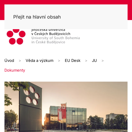
Přejít na hlavní obsah
Úvod
Věda a výzkum
EU Desk
JU
Dokumenty