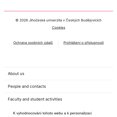
©
2026 Jihočeská univerzita v Českých Budějovicích
Cookies
Ochrana osobních údajů
Prohlášení o přístupnosti
About us
People and contacts
Faculty and student activities
Projects and strategic partnerships
K vyhodnocování tohoto webu a k personalizaci