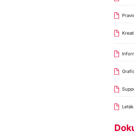
Pravi
Kreat
Infor
Grafi
Suppor
Leták
Doku