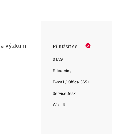
 a výzkum
Přihlásit se
STAG
E-learning
E-mail / Office 365+
ServiceDesk
Wiki JU