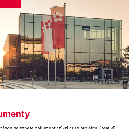
umenty
tránce naleznete dokumenty týkající se projektu KreativEU.