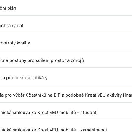
ční plán
ochrany dat
kontroly kvality
čné postupy pro sdílení prostor a zdrojů
dla pro mikrocertifikáty
ria pro výběr účastníků na BIP a podobné KreativEU aktivity fi
nická smlouva ke KreativEU mobilitě - studenti
nická smlouva ke KreativEU mobilitě - zaměstnanci