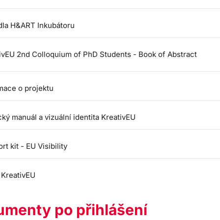
dla H&ART Inkubátoru
ivEU 2nd Colloquium of PhD Students - Book of Abstract
mace o projektu
cký manuál a vizuální identita KreativEU
t kit - EU Visibility
 KreativEU
menty po přihlášení