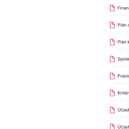
Finan
Plán 
Plán 
Spole
Pravi
Krité
Účast
Účast