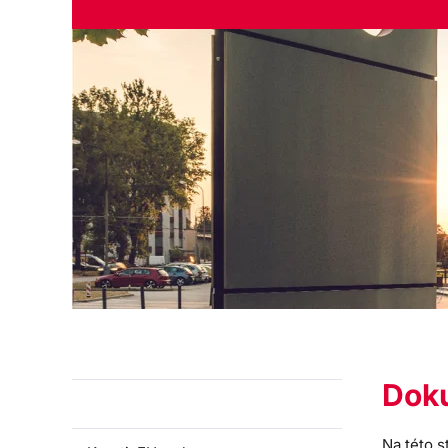
Dok
O nás
Na této s