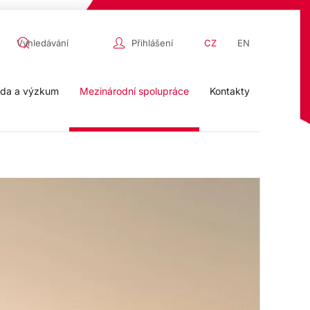
Přihlášení
CZ
EN
da a výzkum
Mezinárodní spolupráce
Kontakty