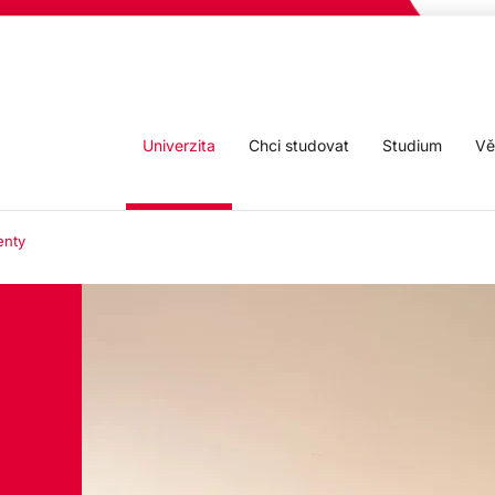
Univerzita
Chci studovat
Studium
Vě
nty