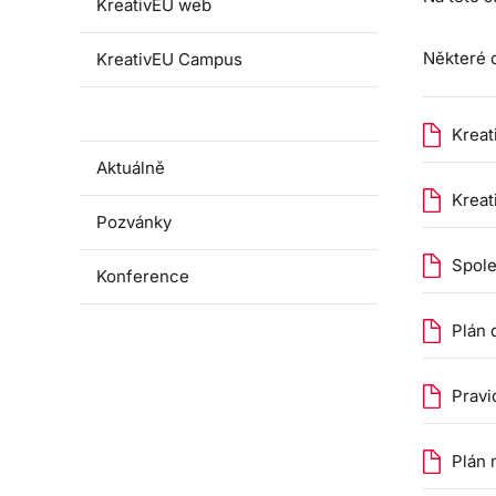
KreativEU web
Některé d
KreativEU Campus
Dokumenty
Kreat
Aktuálně
Kreat
Pozvánky
Spole
Konference
Plán 
Pravi
Plán 