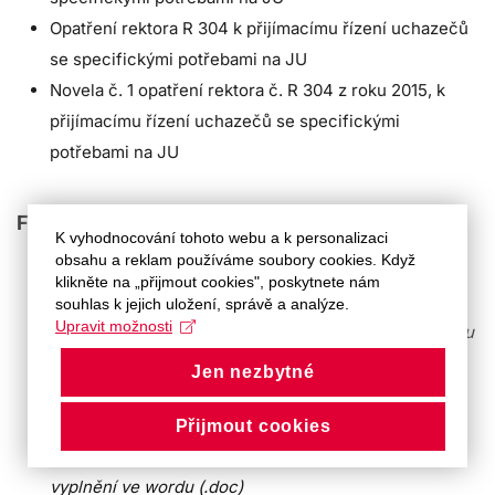
Opatření rektora R 304 k přijímacímu řízení uchazečů
se specifickými potřebami na JU
Novela č. 1 opatření rektora č. R 304 z roku 2015, k
přijímacímu řízení uchazečů se specifickými
potřebami na JU
Formuláře
K vyhodnocování tohoto webu a k personalizaci
obsahu a reklam používáme soubory cookies. Když
Žádost o poskytnutí podpory
- pro vyplnění ve wordu
klikněte na „přijmout cookies", poskytnete nám
(.doc)
souhlas k jejich uložení, správě a analýze.
Upravit možnosti
Žádost o poskytnutí podpory -
k tisku a vyplnění rukou
(.pdf)
Jen nezbytné
Žádost o poskytnutí podpory
- elektronický formulář
(.pdf)
Přijmout cookies
Souhlas se zpracováním osobních údajů
- pro
vyplnění ve wordu (.doc)