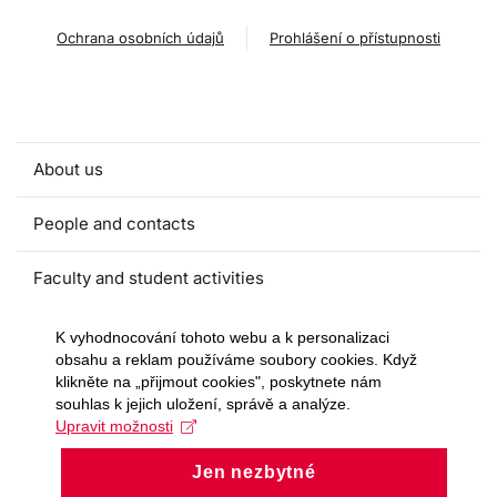
Ochrana osobních údajů
Prohlášení o přístupnosti
About us
People and contacts
Faculty and student activities
Projects and strategic partnerships
K vyhodnocování tohoto webu a k personalizaci
obsahu a reklam používáme soubory cookies. Když
klikněte na „přijmout cookies", poskytnete nám
Documents
souhlas k jejich uložení, správě a analýze.
Upravit možnosti
European sustainable development week
Jen nezbytné
Currently